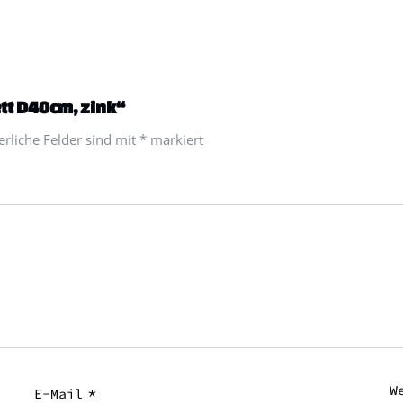
ett D40cm, zink“
derliche Felder sind mit
*
markiert
W
*
E-Mail