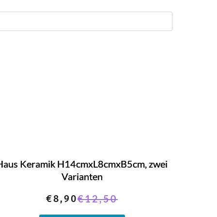
Haus Keramik H14cmxL8cmxB5cm, zwei
Varianten
€
8,90
€
12,50
Ursprünglicher
Aktueller
Preis
Preis