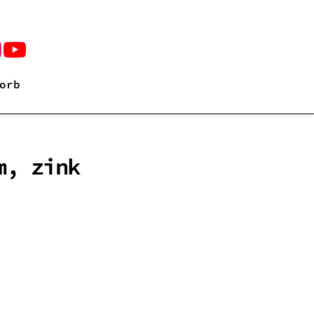
orb
m, zink