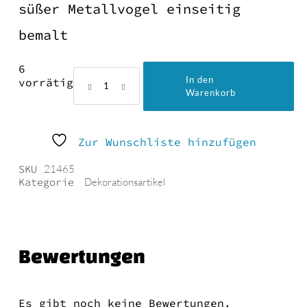
süßer Metallvogel einseitig
bemalt
6
Metall
In den
vorrätig
Vogel
Warenkorb
zum
Hängen
14X8cm
Zur Wunschliste hinzufügen
Menge
SKU
21465
Kategorie
Dekorationsartikel
Bewertungen
Es gibt noch keine Bewertungen.