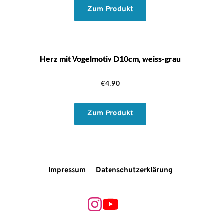
Zum Produkt
war:
ist:
€12,50
€8,90.
Herz mit Vogelmotiv D10cm, weiss-grau
€
4,90
Zum Produkt
Impressum
Datenschutzerklärung