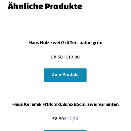
Ähnliche Produkte
Haus Holz zwei Größen, natur-grün
€
8,50
–
€
13,80
Zum Produkt
Haus Keramik H14cmxL8cmxB5cm, zwei Varianten
€
8,90
€
12,50
Ursprünglicher
Aktueller
Preis
Preis