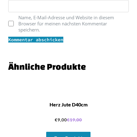
Name, E-Mail-Adresse und Website in diesem
Browser für meinen nächsten Kommentar
speichern.
Kommentar abschicken
' skin='skin3'}}
Ähnliche Produkte
Herz Jute D40cm
€
9,00
€
19,00
Ursprünglicher
Aktueller
Preis
Preis