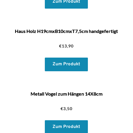
Zum Produkt
war:
ist:
€19,00
€9,00.
Haus Holz H19cmxB10cmxT7,5cm handgefertigt
€
13,90
Zum Produkt
Metall Vogel zum Hängen 14X8cm
€
3,50
Zum Produkt