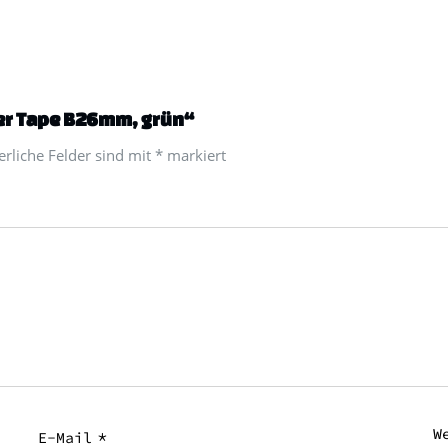
wer Tape B26mm, grün“
derliche Felder sind mit
*
markiert
W
*
E-Mail