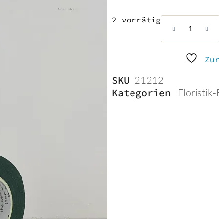
2 vorrätig
Flower
Tape
B26mm,
grün
Zu
Menge
SKU
21212
Kategorien
Floristik